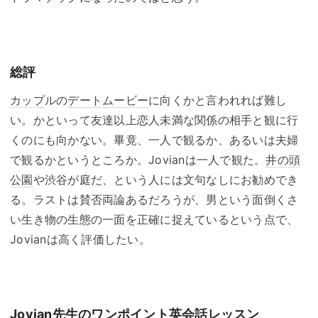
総評
カップ
ルの
デートムービー
に向くかと言われれば難し
い。かといって友達以上恋人未満な関係の相手と観に行
くのにも向かない。畢竟、一人で観るか、あるいは夫婦
で観るかというところか。Jovianは一人で観た。
井の頭
公園
や渋谷が庭だ、という人には文句なしにお勧めでき
る。ラストは賛否両論あるだろうが、男という面倒くさ
い生き物の生態の一面を正確に捉えているという点で、
Jovianは高く評価したい。
Jovian先生のワンポイント英会話レッスン