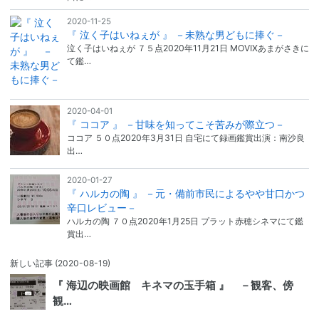
2020-11-25
『 泣く子はいねぇが 』 －未熟な男どもに捧ぐ－
泣く子はいねぇが ７５点2020年11月21日 MOVIXあまがさきに
て鑑…
2020-04-01
『 ココア 』 －甘味を知ってこそ苦みが際立つ－
ココア ５０点2020年3月31日 自宅にて録画鑑賞出演：南沙良
出…
2020-01-27
『 ハルカの陶 』 －元・備前市民によるやや甘口かつ
辛口レビュー－
ハルカの陶 ７０点2020年1月25日 プラット赤穂シネマにて鑑
賞出…
新しい記事
(2020-08-19)
『 海辺の映画館 キネマの玉手箱 』 －観客、傍
観…