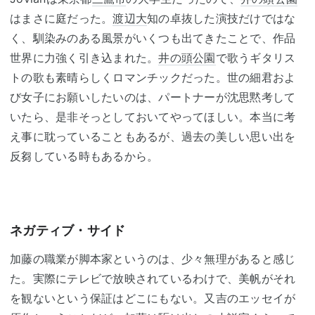
はまさに庭だった。
渡辺大
知の卓抜した演技だけではな
く、馴染みのある風景がいくつも出てきたことで、作品
世界に力強く引き込まれた。
井の頭公園
で歌うギタリス
トの歌も素晴らしくロマンチックだった。世の細君およ
び女子にお願いしたいのは、パートナーが沈思黙考して
いたら、是非そっとしておいてやってほしい。本当に考
え事に耽っていることもあるが、過去の美しい思い出を
反芻している時もあるから。
ネガティブ・サイド
加藤の職業が脚本家というのは、少々無理があると感じ
た。実際にテレビで放映されているわけで、美帆がそれ
を観ないという保証はどこにもない。又吉のエッセイが