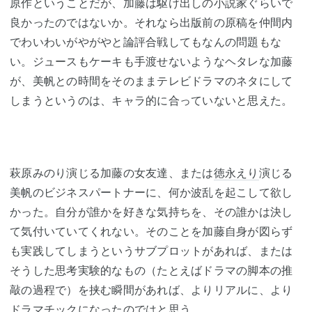
原作ということだが、加藤は駆け出しの小説家ぐらいで
良かったのではないか。それなら出版前の原稿を仲間内
でわいわいがやがやと論評合戦してもなんの問題もな
い。ジュースもケーキも手渡せないようなヘタレな加藤
が、美帆との時間をそのままテレビドラマのネタにして
しまうというのは、キャラ的に合っていないと思えた。
萩原みのり演じる加藤の女友達、または
徳永えり
演じる
美帆のビジネスパートナーに、何か波乱を起こして欲し
かった。自分が誰かを好きな気持ちを、その誰かは決し
て気付いていてくれない。そのことを加藤自身が図らず
も実践してしまうというサブプロットがあれば、または
そうした思考実験的なもの（たとえばドラマの脚本の推
敲の過程で）を挟む瞬間があれば、よりリアルに、より
ドラマチックになったのではと思う。