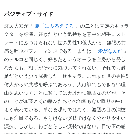
ポジティブ・サイド
渡辺大
知が『
勝手にふるえてろ
』の二とは真逆のキャ
ラ
ク
ターを好演。好きだという気持ちを意中の相手にスト
レートにぶつけられない世の男性10億人から、無限の共
感を呼ぶパフォーマンスである。または『
愛がなんだ
』
のテルコと同じく、好きだというオーラを全身から発し
ながらも、相手がそれに気づいてくれない、それでも満
足だという少々屈折した一途キャラ。これまた世の男性5
億人からの共感を呼ぶであろう。人は誰でもできない理
由を思いつくことに関しては天才かつ饒舌なのだが、そ
のことが加藤とその悪友たちとの他愛もない喋りの中に
よく表れている。単なる喋りではなく、渡辺の目の演技
にも注目である。さりげない演技ではなく分かりやすい
演技、しかし、わざとらしい演技ではない。目で正の感