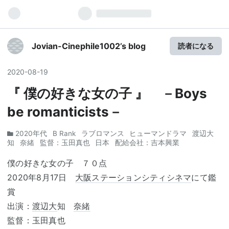
Jovian-Cinephile1002’s blog
読者になる
2020
-
08
-
19
『 僕の好きな女の子 』 －Boys
be romanticists－
2020年代
B Rank
ラブロマンス
ヒューマンドラマ
渡辺大
知
奈緒
監督：玉田真也
日本
配給会社：吉本興業
僕の好きな女の子 ７０点
2020年8月17日
大阪ステーションシティシネマ
にて鑑
賞
出演：
渡辺大
知
奈緒
監督：玉田真也