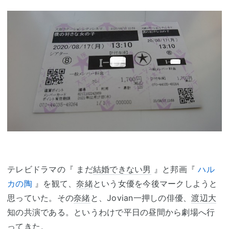
テレビドラマの『 まだ
結婚できない男
』と邦画『
ハル
カの陶
』を観て、
奈緒
という女優を今後マークしようと
思っていた。その
奈緒
と、Jovian一押しの俳優、
渡辺大
知の共演である。というわけで平日の昼間から劇場へ行
ってきた。