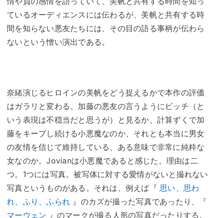
情や負の感情を語っていて、美帆と共有する時間を知っ
ているオーディエンスには伝わるが、美帆と共有する時
間を知らない悪友たちには、その目の語る事柄が伝わら
ないという憎い演出である。
奈緒
演じるヒロインの美帆をどう捉えるかで本作の評価
はガラリと変わる。加藤の悪友の言うようにビッチ（と
いう表現は不穏当だと思うが）と見るか、計算ずくで加
藤をキープし続ける小悪魔なのか、それとも本当に男女
の友情を信じて維持している、ある意味で非常に純粋な
女なのか。Jovianは小悪魔であると感じた。理由は二
つ。1つには写真。被写体に対する愛情がないと撮れない
写真というものがある。それは、例えば『
思い、思わ
れ、ふり、ふられ
』のカズが撮った写真であったり、『
マーウェン
』のマークが撮る人形の写真だったりする。