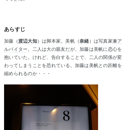
あらすじ
加藤（
渡辺大
知
）は脚本家。美帆（
奈緒
）は写真家兼
ア
ルバイター
。二人は大の親友だが、加藤は美帆に恋心を
抱いていた。けれど、告白することで、二人の関係が変
わってしまうことを恐れている。加藤は美帆との距離を
縮められるのか・・・