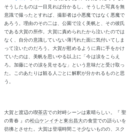
そうしたものは一目見れば分かるし、そうした写真を無
意識で撮ったとすれば、撮影者は小悪魔ではなく悪魔で
あろう。理由のその二は、公園で泣く美帆と、その彼氏
である大賀の所作。大賀に責められたから泣いたのでは
なく、自分の意識していない薄汚れた面に気付いてしま
って泣いたのだろう。大賀が慰めるように肩に手をかけ
ていたのは、美帆を思いやる以上に「今は涙をこらえ
ろ。加藤にその涙を見せるな」という意味だと受け取っ
た。このあたりは観る人ごとに解釈が分かれるものと思
う。
大賀と渡辺の喫
茶店
での対峙シーンは素晴らしい。『 聖
の青春 』の
松山ケンイチ
と
東出昌大
の食堂での語らいを
彷彿とさせた。大賀は登場時間こそ少ないものの、スク